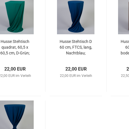
Husse Stehtisch
Husse Stehtisch D
Huss
quadrat, 60,5 x
60 cm, FTCS, lang,
6
60,5 cm, D-Grün;
Nachtblau;
bode
22,00 EUR
22,00 EUR
2
22,00 EUR im Verleih
22,00 EUR im Verleih
22,50