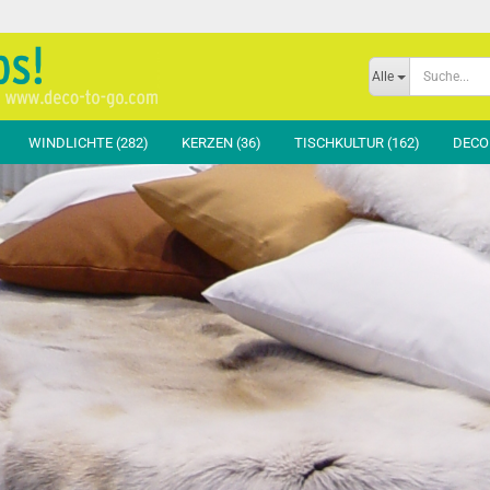
Sprache auswählen
Alle
E-Mai
WINDLICHTE (282)
KERZEN (36)
TISCHKULTUR (162)
DECOR
Passw
hussen Basic
Teppiche & Böden
Bankhussen
Glas Klar
hussen Standard
Schatten & Luft
Hockerhussen
Glas Color
ussen Exclusiv
Raumteiler
Moltons & Zubehör
Andere Materialien
fen & Zubehör
Bühne & Präsentation
Konto er
Orga & Ordnung
Passwor
Info & Signalisation
Garderobe & Beauty