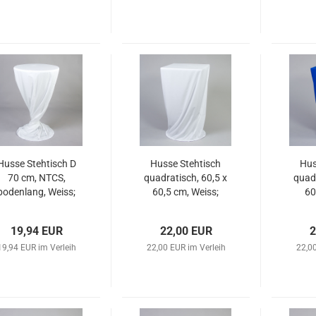
Husse Stehtisch D
Husse Stehtisch
Hus
70 cm, NTCS,
quadratisch, 60,5 x
quadr
bodenlang, Weiss;
60,5 cm, Weiss;
60
19,94 EUR
22,00 EUR
2
19,94 EUR im Verleih
22,00 EUR im Verleih
22,00