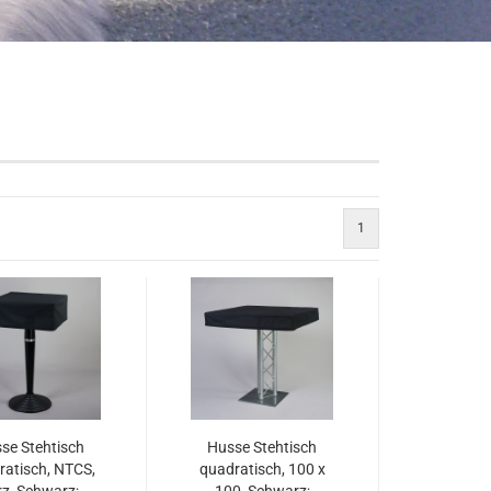
Raumausstattung an
Freistehende Objekte
Abgehängte Objekte
Konstruktives Zubehö
1
se Stehtisch
Husse Stehtisch
ratisch, NTCS,
quadratisch, 100 x