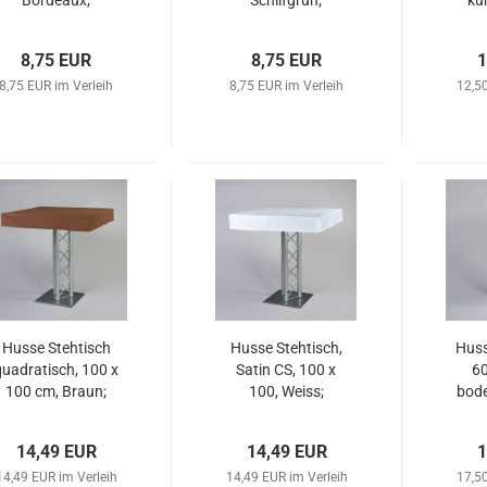
Bordeaux;
Schilfgrün;
ku
8,75 EUR
8,75 EUR
1
8,75 EUR im Verleih
8,75 EUR im Verleih
12,50
Husse Stehtisch
Husse Stehtisch,
Huss
quadratisch, 100 x
Satin CS, 100 x
60
100 cm, Braun;
100, Weiss;
bode
14,49 EUR
14,49 EUR
1
14,49 EUR im Verleih
14,49 EUR im Verleih
17,50