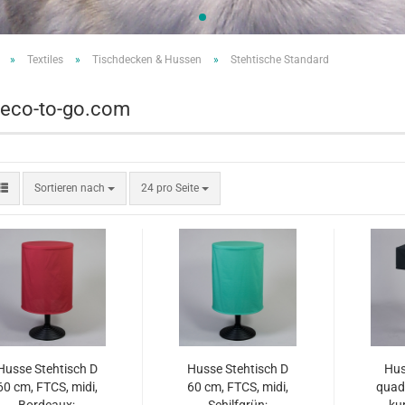
ten textil
Bänder & Schleifen
»
Textiles
»
Tischdecken & Hussen
»
Stehtische Standard
tten Vlies
Decobänder Einweg
ttenschleifen
Kordeln & Quasten
 & Zubehör
deco-to-go.com
Sortieren nach
pro Seite
Sortieren nach
24 pro Seite
vorhänge
Teppiche & Böden
nge
es für Technik
Husse Stehtisch D
Husse Stehtisch D
Hus
60 cm, FTCS, midi,
60 cm, FTCS, midi,
quad