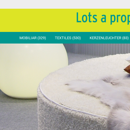
MOBILIAR (329)
TEXTILES (530)
KERZENLEUCHTER (83)
Sitztische
Tische Basic
Stühle
Stuhl
Steh- & Hochtische
Tische Standard
Sessel
Stuhl
Beistelltische
Tische Exclusiv
Hocker & Bänke
Stuhlh
Decorative Tische
Stehtische Basic
Lümmeln & Liegen
Schlei
Bar-Theken
Stehtische Standard
Stehtische Exclusiv
Beistelltische
Tischvlies Einweg
Moltons & Zubehör