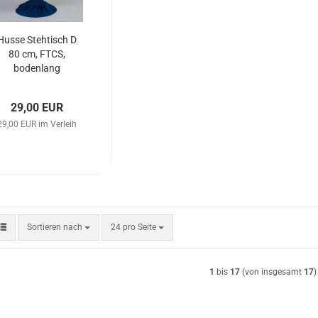
Husse Stehtisch D
80 cm, FTCS,
bodenlang
Nachtblau;
29,00 EUR
29,00 EUR im Verleih
Sortieren nach
pro Seite
Sortieren nach
24 pro Seite
1
bis
17
(von insgesamt
17
)