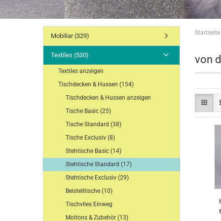
Drapierungen breit
Serviet
Startseite
Drapierungen schmal
Servie
Mobiliar (329)
Drapierungen sortiert
Servie
Textiles (530)
Läufer sortiert
Ringe
von 
Läufer Vlies Einweg
Textiles anzeigen
Tischdecken & Hussen (154)
Tischdecken & Hussen anzeigen
Tische Basic (25)
Kissen Standard
Faden
Tische Standard (38)
Kissen Exclusiv
Vorhä
Polsterauflagen
Segel
Tische Exclusiv (8)
Decken
Textil
Stehtische Basic (14)
Stehtische Standard (17)
Stehtische Exclusiv (29)
Beistelltische (10)
Tischvlies Einweg
Moltons & Zubehör (13)