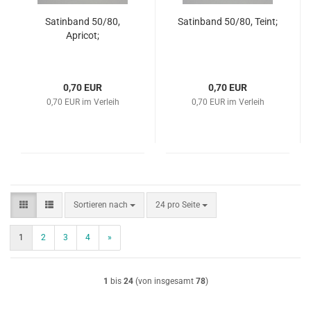
Satinband 50/80,
Satinband 50/80, Teint;
Apricot;
0,70 EUR
0,70 EUR
0,70 EUR im Verleih
0,70 EUR im Verleih
Sortieren nach
pro Seite
Sortieren nach
24 pro Seite
1
2
3
4
»
1
bis
24
(von insgesamt
78
)