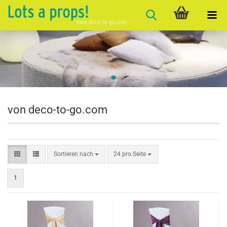
von deco-to-go.com
Sortieren nach
pro Seite
Sortieren nach
24 pro Seite
1