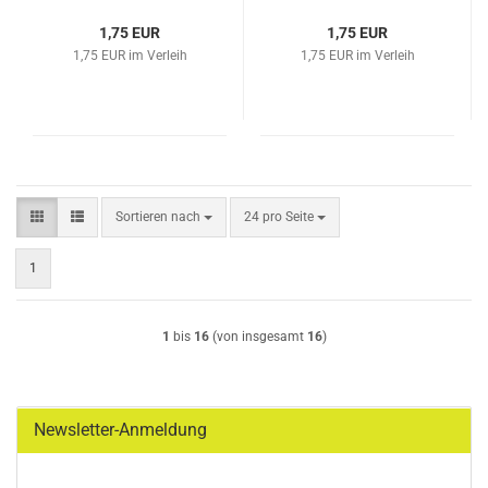
1,75 EUR
1,75 EUR
1,75 EUR im Verleih
1,75 EUR im Verleih
Sortieren nach
pro Seite
Sortieren nach
24 pro Seite
1
1
bis
16
(von insgesamt
16
)
Newsletter-Anmeldung