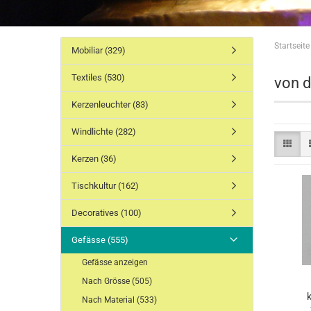
Drapierungen breit
Serviet
Startseite
Drapierungen schmal
Servie
Mobiliar (329)
Drapierungen sortiert
Servie
Textiles (530)
Läufer sortiert
Ringe
von 
Läufer Vlies Einweg
Kerzenleuchter (83)
Windlichte (282)
Kerzen (36)
Kissen Standard
Faden
Kissen Exclusiv
Vorhä
Tischkultur (162)
Polsterauflagen
Segel
Decken
Textil
Decoratives (100)
Gefässe (555)
Gefässe anzeigen
Nach Grösse (505)
k
Nach Material (533)