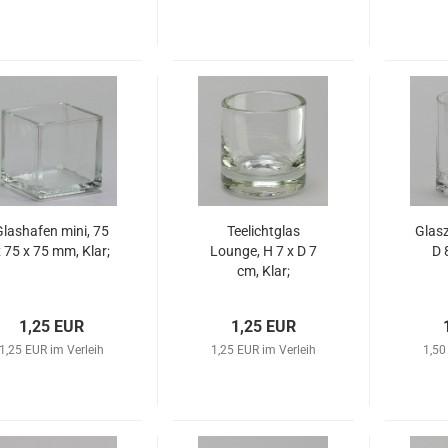
Glashafen mini, 75
Teelichtglas
Glasz
 75 x 75 mm, Klar;
Lounge, H 7 x D 7
D 
cm, Klar;
1,25 EUR
1,25 EUR
1,25 EUR im Verleih
1,25 EUR im Verleih
1,50