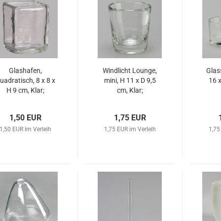
Glashafen,
Windlicht Lounge,
Glas
uadratisch, 8 x 8 x
mini, H 11 x D 9,5
16 x
H 9 cm, Klar;
cm, Klar;
1,50 EUR
1,75 EUR
1,50 EUR im Verleih
1,75 EUR im Verleih
1,75