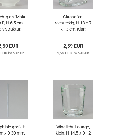
ichtglas "Mola
Glashafen,
ll", H 6,5 cm,
rechteckig, H 13 x 7
ar/Struktur;
x 13 cm, Klar;
2,50 EUR
2,59 EUR
 EUR im Verleih
2,59 EUR im Verleih
phiole groß, H
Windlicht Lounge,
m x D 30 mm,
klein, H 14,5 x D 12