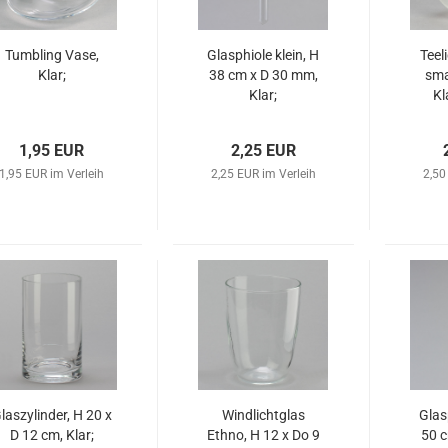
Tumbling Vase,
Glasphiole klein, H
Teel
Klar;
38 cm x D 30 mm,
sma
Klar;
Kl
1,95 EUR
2,25 EUR
1,95 EUR im Verleih
2,25 EUR im Verleih
2,50
laszylinder, H 20 x
Windlichtglas
Glas
D 12 cm, Klar;
Ethno, H 12 x Do 9
50 c