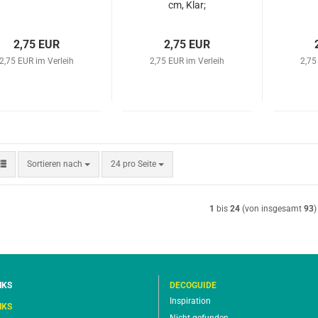
cm, Klar;
2,75 EUR
2,75 EUR
2,75 EUR im Verleih
2,75 EUR im Verleih
2,75
Sortieren nach
pro Seite
Sortieren nach
24 pro Seite
1
bis
24
(von insgesamt
93
)
NKS
DECOGUIDE
Inspiration
NKS