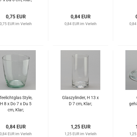
0,75 EUR
0,84 EUR
0,75 EUR im Verleih
0,84 EUR im Verleih
0,84
Teelichtglas Style,
Glaszylinder, H 13 x
H 8 x Do 7 x Du 5
D 7 cm, Klar;
geh
cm, Klar;
0,84 EUR
1,25 EUR
0,84 EUR im Verleih
1,25 EUR im Verleih
1,25