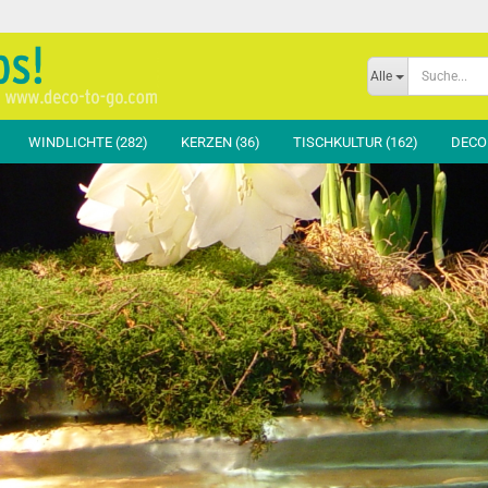
Sprache auswählen
Alle
E-Mai
WINDLICHTE (282)
KERZEN (36)
TISCHKULTUR (162)
DECOR
Passw
hussen Basic
Teppiche & Böden
Bankhussen
Glas Klar
hussen Standard
Schatten & Luft
Hockerhussen
Glas Color
ussen Exclusiv
Raumteiler
Moltons & Zubehör
Andere Materialien
fen & Zubehör
Bühne & Präsentation
Konto er
Orga & Ordnung
Passwor
Info & Signalisation
Garderobe & Beauty