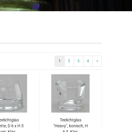
Raumausstattung an
Freistehende Objekte
Abgehängte Objekte
Konstruktives Zubehö
1
2
3
4
»
eelichtglas
Teelichtglas
ette, D 6 x H 5
"Heavy", konisch, H
cm, Klar;
6,5, Klar;