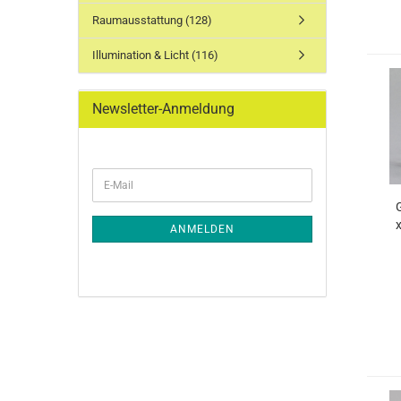
Raumausstattung (128)
Illumination & Licht (116)
Newsletter-Anmeldung
WEITER
E-
ZUR
Mail
NEWSLETTER-
ANMELDUNG
x
ANMELDEN