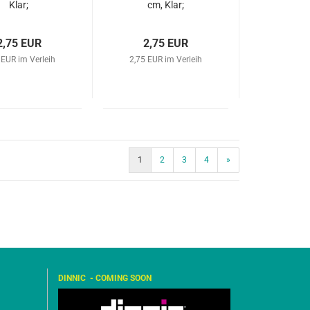
Klar;
cm, Klar;
2,75 EUR
2,75 EUR
 EUR im Verleih
2,75 EUR im Verleih
1
2
3
4
»
DINNIC - COMING SOON