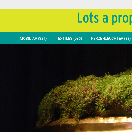
MOBILIAR (329)
TEXTILES (530)
KERZENLEUCHTER (83)
Sitztische
Tische Basic
Stühle
Stuhl
Steh- & Hochtische
Tische Standard
Sessel
Stuhl
Beistelltische
Tische Exclusiv
Hocker & Bänke
Stuhlh
Decorative Tische
Stehtische Basic
Lümmeln & Liegen
Schlei
Bar-Theken
Stehtische Standard
Stehtische Exclusiv
Beistelltische
Tischvlies Einweg
Moltons & Zubehör