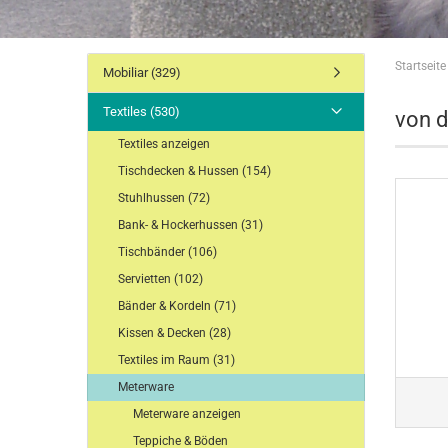
Drapierungen breit
Serviet
Startseite
Drapierungen schmal
Servie
Mobiliar (329)
Drapierungen sortiert
Servie
Textiles (530)
Läufer sortiert
Ringe
von 
Läufer Vlies Einweg
Textiles anzeigen
Tischdecken & Hussen (154)
Stuhlhussen (72)
Bank- & Hockerhussen (31)
Kissen Standard
Faden
Tischbänder (106)
Kissen Exclusiv
Vorhä
Polsterauflagen
Segel
Servietten (102)
Decken
Textil
Bänder & Kordeln (71)
Kissen & Decken (28)
Textiles im Raum (31)
Meterware
Meterware anzeigen
Teppiche & Böden