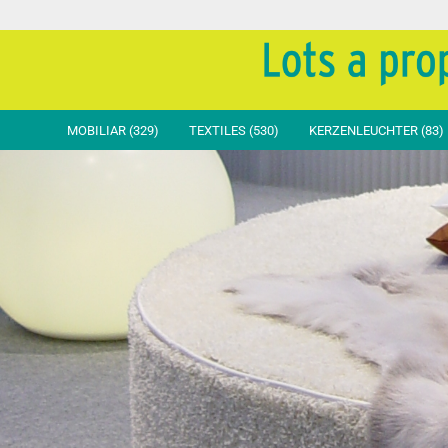
MOBILIAR (329)
TEXTILES (530)
KERZENLEUCHTER (83)
Sitztische
Tische Basic
Stühle
Stuhl
Steh- & Hochtische
Tische Standard
Sessel
Stuhl
Beistelltische
Tische Exclusiv
Hocker & Bänke
Stuhlh
Decorative Tische
Stehtische Basic
Lümmeln & Liegen
Schlei
Bar-Theken
Stehtische Standard
Stehtische Exclusiv
Beistelltische
Tischvlies Einweg
Moltons & Zubehör