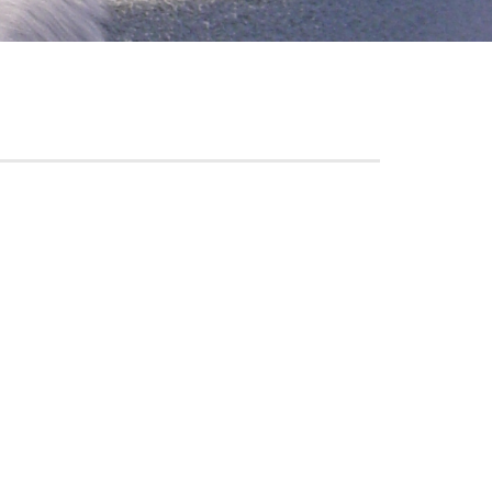
Raumausstattung an
Freistehende Objekte
Abgehängte Objekte
Konstruktives Zubehö