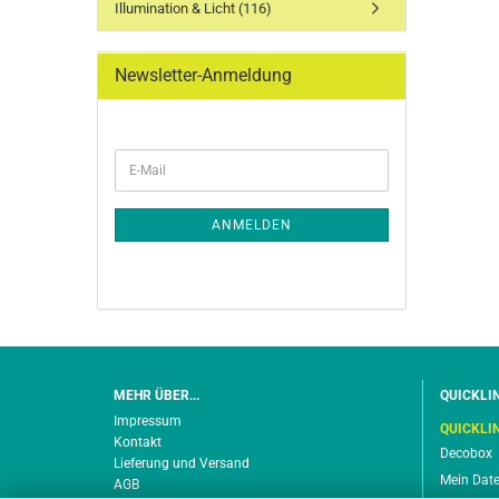
Illumination & Licht (116)
Newsletter-Anmeldung
WEITER
E-
ZUR
Mail
NEWSLETTER-
ANMELDUNG
ANMELDEN
MEHR ÜBER...
QUICKLI
Impressum
QUICKLI
Kontakt
Decobox
Lieferung und Versand
Mein Dat
AGB