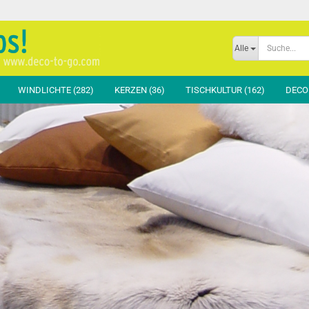
Sprache auswählen
Alle
E-Mai
WINDLICHTE (282)
KERZEN (36)
TISCHKULTUR (162)
DECOR
Passw
hussen Basic
Teppiche & Böden
Bankhussen
Glas Klar
hussen Standard
Schatten & Luft
Hockerhussen
Glas Color
ussen Exclusiv
Raumteiler
Moltons & Zubehör
Andere Materialien
fen & Zubehör
Bühne & Präsentation
Konto er
Orga & Ordnung
Passwor
Info & Signalisation
Garderobe & Beauty