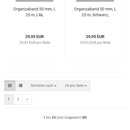
Organzaband 50 mm, L
Organzaband 50 mm, L
25 m, Lila;
25 m, Schwarz;
29,95 EUR
29,95 EUR
29,95 EUR pro Rolle
29,95 EUR pro Rolle
Sortieren nach
pro Seite
Sortieren nach
24 pro Seite
1
2
»
1
bis
24
(von insgesamt
48
)