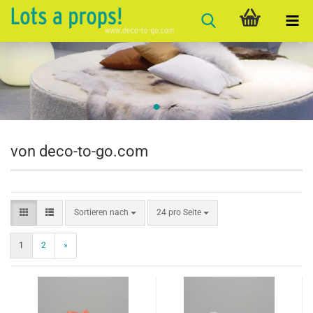
von deco-to-go.com
Sortieren nach
pro Seite
Sortieren nach
24 pro Seite
1
2
»